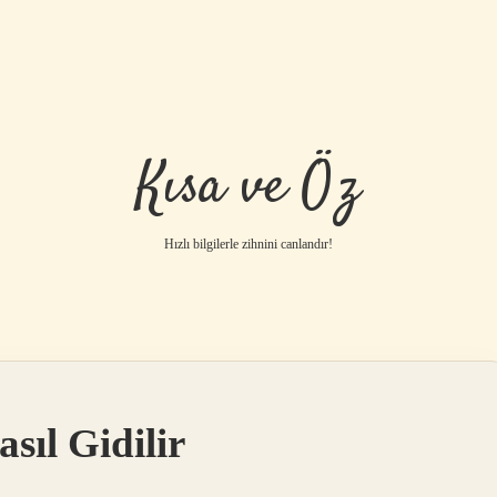
Kısa ve Öz
Hızlı bilgilerle zihnini canlandır!
sıl Gidilir