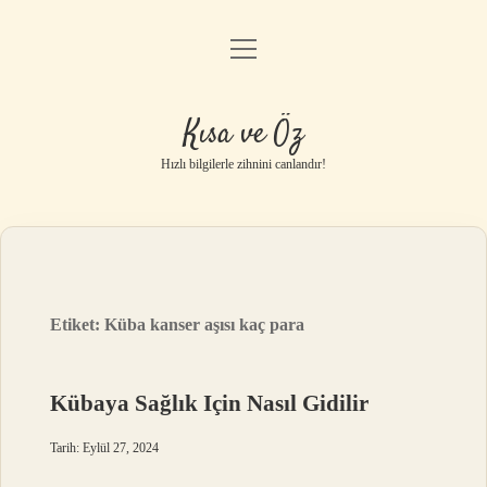
menüyü
Anasayfa
aç
Gizlilik Politikası
Kısa ve Öz
Yasal Uyarı
Hızlı bilgilerle zihnini canlandır!
Hakkımızda
Etiket:
Küba kanser aşısı kaç para
Kübaya Sağlık Için Nasıl Gidilir
Tarih: Eylül 27, 2024