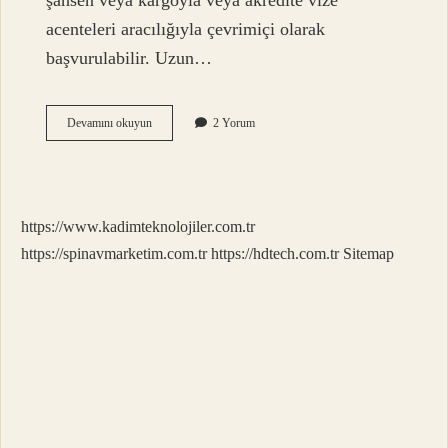
şahsen veya kargoyla veya akredite vize
acenteleri aracılığıyla çevrimiçi olarak
başvurulabilir. Uzun…
Kübaya
Devamını okuyun
2 Yorum
Sağlık
Için
Nasıl
Gidilir
https://www.kadimteknolojiler.com.tr
https://spinavmarketim.com.tr
https://hdtech.com.tr
Sitemap