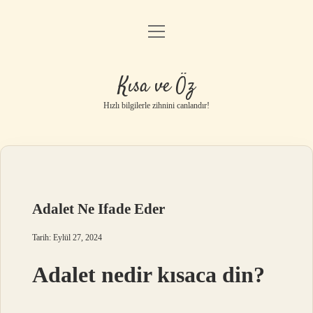
menüyü
Anasayfa
aç
Gizlilik Politikası
Kısa ve Öz
Yasal Uyarı
Hızlı bilgilerle zihnini canlandır!
Hakkımızda
Adalet Ne Ifade Eder
Tarih: Eylül 27, 2024
Adalet nedir kısaca din?