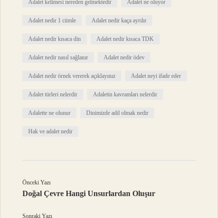
Adalet kelimesi nereden gelmektedir
Adalet ne oluyor
Adalet nedir 1 cümle
Adalet nedir kaça ayrılır
Adalet nedir kısaca din
Adalet nedir kısaca TDK
Adalet nedir nasıl sağlanır
Adalet nedir ödev
Adalet nedir örnek vererek açıklayınız
Adalet neyi ifade eder
Adalet türleri nelerdir
Adaletin kavramları nelerdir
Adalette ne olunur
Dinimizde adil olmak nedir
Hak ve adalet nedir
Önceki Yazı
Doğal Çevre Hangi Unsurlardan Oluşur
Sonraki Yazı