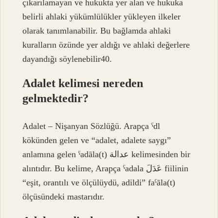
çıkarılamayan ve hukukta yer alan ve hukuka
belirli ahlaki yükümlülükler yükleyen ilkeler
olarak tanımlanabilir. Bu bağlamda ahlaki
kuralların özünde yer aldığı ve ahlaki değerlere
dayandığı söylenebilir40.
Adalet kelimesi nereden
gelmektedir?
Adalet – Nişanyan Sözlüğü. Arapça ˁdl
kökünden gelen ve “adalet, adalete saygı”
anlamına gelen ˁadāla(t) عدالة kelimesinden bir
alıntıdır. Bu kelime, Arapça ˁadala عَدَلَ fiilinin
“eşit, orantılı ve ölçülüydü, adildi” faˁāla(t)
ölçüsündeki mastarıdır.