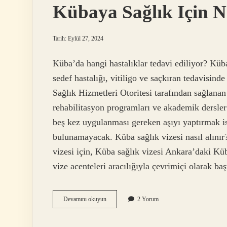
Kübaya Sağlık Için Na
Tarih: Eylül 27, 2024
Küba’da hangi hastalıklar tedavi ediliyor? Küba
sedef hastalığı, vitiligo ve saçkıran tedavisind
Sağlık Hizmetleri Otoritesi tarafından sağlanan
rehabilitasyon programları ve akademik dersler 
beş kez uygulanması gereken aşıyı yaptırmak i
bulunamayacak. Küba sağlık vizesi nasıl alınır?
vizesi için, Küba sağlık vizesi Ankara’daki Kü
vize acenteleri aracılığıyla çevrimiçi olarak b
Kübaya
Devamını okuyun
2 Yorum
Sağlık
Için
Nasıl