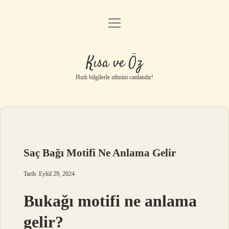
menüyü
Anasayfa
aç
Gizlilik Politikası
Kısa ve Öz
Yasal Uyarı
Hızlı bilgilerle zihnini canlandır!
Hakkımızda
Saç Bağı Motifi Ne Anlama Gelir
Tarih: Eylül 29, 2024
Bukağı motifi ne anlama
gelir?