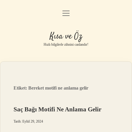
menüyü
Anasayfa
aç
Gizlilik Politikası
Kısa ve Öz
Yasal Uyarı
Hızlı bilgilerle zihnini canlandır!
Hakkımızda
Etiket:
Bereket motifi ne anlama gelir
Saç Bağı Motifi Ne Anlama Gelir
Tarih: Eylül 29, 2024