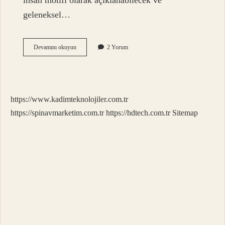
insan motifi olarak açıklanabilecek ve
geleneksel…
Saç
Devamını okuyun
2 Yorum
Bağı
Motifi
Ne
Anlama
Gelir
https://www.kadimteknolojiler.com.tr
https://spinavmarketim.com.tr
https://hdtech.com.tr
Sitemap