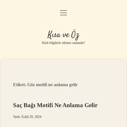
menüyü
Anasayfa
aç
Gizlilik Politikası
Kısa ve Öz
Yasal Uyarı
Hızlı bilgilerle zihnini canlandır!
Hakkımızda
Etiket:
Göz motifi ne anlama gelir
Saç Bağı Motifi Ne Anlama Gelir
Tarih: Eylül 29, 2024