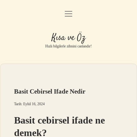
menüyü
Anasayfa
aç
Gizlilik Politikası
Kısa ve Öz
Yasal Uyarı
Hızlı bilgilerle zihnini canlandır!
Hakkımızda
Basit Cebirsel Ifade Nedir
Tarih: Eylül 16, 2024
Basit cebirsel ifade ne
demek?