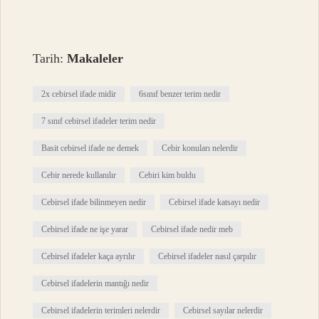
Tarih:
Makaleler
2x cebirsel ifade midir
6sınıf benzer terim nedir
7 sınıf cebirsel ifadeler terim nedir
Basit cebirsel ifade ne demek
Cebir konuları nelerdir
Cebir nerede kullanılır
Cebiri kim buldu
Cebirsel ifade bilinmeyen nedir
Cebirsel ifade katsayı nedir
Cebirsel ifade ne işe yarar
Cebirsel ifade nedir meb
Cebirsel ifadeler kaça ayrılır
Cebirsel ifadeler nasıl çarpılır
Cebirsel ifadelerin mantığı nedir
Cebirsel ifadelerin terimleri nelerdir
Cebirsel sayılar nelerdir