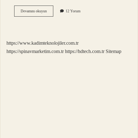
Basit
Devamını okuyun
12 Yorum
Cebirsel
Ifade
Nedir
https://www.kadimteknolojiler.com.tr
https://spinavmarketim.com.tr
https://hdtech.com.tr
Sitemap