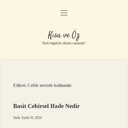
menüyü
Anasayfa
aç
Gizlilik Politikası
Kısa ve Öz
Yasal Uyarı
Hızlı bilgilerle zihnini canlandır!
Hakkımızda
Etiket:
Cebir nerede kullanılır
Basit Cebirsel Ifade Nedir
Tarih: Eylül 16, 2024