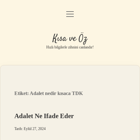
menüyü
Anasayfa
aç
Gizlilik Politikası
Kısa ve Öz
Yasal Uyarı
Hızlı bilgilerle zihnini canlandır!
Hakkımızda
Etiket:
Adalet nedir kısaca TDK
Adalet Ne Ifade Eder
Tarih: Eylül 27, 2024