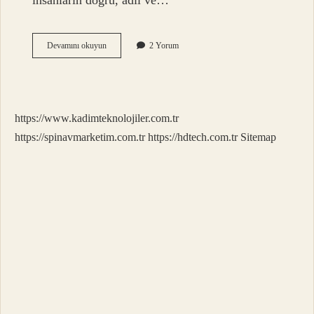
insanların doğru, adil ve…
Adalet
Devamını okuyun
2 Yorum
Ne
Ifade
Eder
https://www.kadimteknolojiler.com.tr
https://spinavmarketim.com.tr
https://hdtech.com.tr
Sitemap