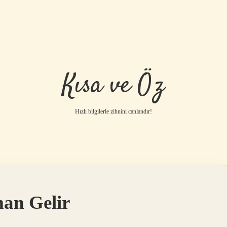
Kısa ve Öz
Hızlı bilgilerle zihnini canlandır!
man Gelir