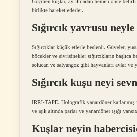
Göçmen kuşlar, ayrılmadan hemen önce belirli b
birlikte hareket ederler.
Sığırcık yavrusu neyle
Sığırcıklar küçük etlerle beslenir. Güveler, yusu
böcekler ve sivrisinekler sığırcıkların başlıca b
solucan ve salyangoz gibi hayvanları avlar ve y
Sığırcık kuşu neyi sev
IRRI-TAPE. Holografik yanardöner katlanmış fol
ve ışık altında parlar ve yanardöner ışığı yansıt
Kuşlar neyin habercisi