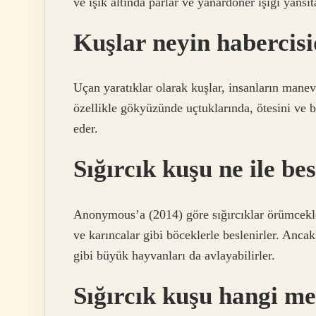
ve ışık altında parlar ve yanardöner ışığı yansıt
Kuşlar neyin habercisi
Uçan yaratıklar olarak kuşlar, insanların manev
özellikle gökyüzünde uçtuklarında, ötesini ve b
eder.
Sığırcık kuşu ne ile be
Anonymous’a (2014) göre sığırcıklar örümcekler,
ve karıncalar gibi böceklerle beslenirler. Anc
gibi büyük hayvanları da avlayabilirler.
Sığırcık kuşu hangi m