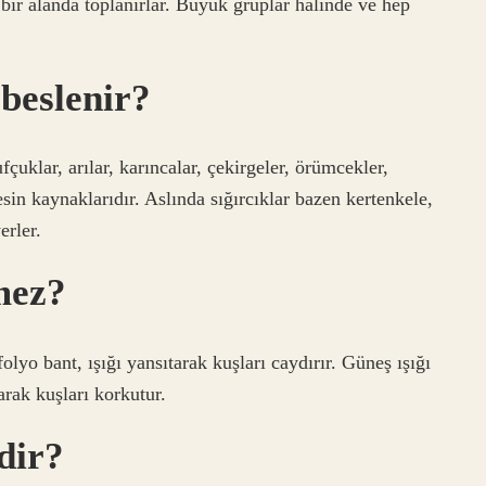
ir alanda toplanırlar. Büyük gruplar halinde ve hep
 beslenir?
fçuklar, arılar, karıncalar, çekirgeler, örümcekler,
esin kaynaklarıdır. Aslında sığırcıklar bazen kertenkele,
erler.
mez?
yo bant, ışığı yansıtarak kuşları caydırır. Güneş ışığı
arak kuşları korkutur.
dir?