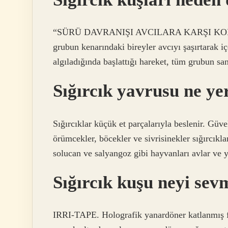
“SÜRÜ DAVRANIŞI AVCILARA KARŞI KORUMA
grubun kenarındaki bireyler avcıyı şaşırtarak iç
algıladığında başlattığı hareket, tüm grubun sa
Sığırcık yavrusu ne ye
Sığırcıklar küçük et parçalarıyla beslenir. Güvel
örümcekler, böcekler ve sivrisinekler sığırcıkla
solucan ve salyangoz gibi hayvanları avlar ve y
Sığırcık kuşu neyi sev
IRRI-TAPE. Holografik yanardöner katlanmış fol