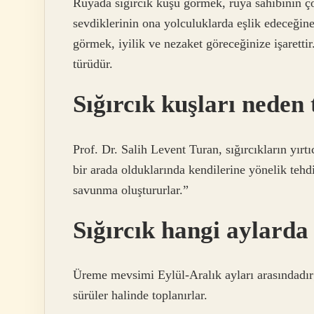
Rüyada sığırcık kuşu görmek, rüya sahibinin ço
sevdiklerinin ona yolculuklarda eşlik edeceğine 
görmek, iyilik ve nezaket göreceğinize işaretti
türüdür.
Sığırcık kuşları neden
Prof. Dr. Salih Levent Turan, sığırcıkların yırt
bir arada olduklarında kendilerine yönelik teh
savunma oluştururlar.”
Sığırcık hangi aylard
Üreme mevsimi Eylül-Aralık ayları arasındadır
sürüler halinde toplanırlar.