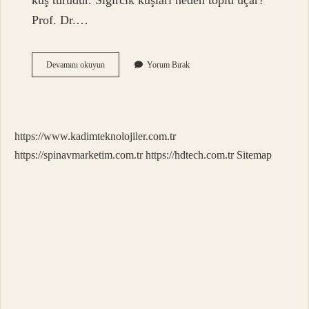
kuş türüdür. Sığırcık kuşları neden toplu uçar?
Prof. Dr.…
Sığırcık
Devamını okuyun
Yorum Bırak
Kuşu
Ne
Zaman
Gelir
https://www.kadimteknolojiler.com.tr
https://spinavmarketim.com.tr
https://hdtech.com.tr
Sitemap