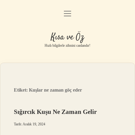
menüyü
Anasayfa
aç
Gizlilik Politikası
Kısa ve Öz
Yasal Uyarı
Hızlı bilgilerle zihnini canlandır!
Hakkımızda
Etiket:
Kuşlar ne zaman göç eder
Sığırcık Kuşu Ne Zaman Gelir
Tarih: Aralık 19, 2024