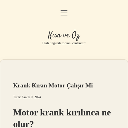
menüyü
Anasayfa
aç
Gizlilik Politikası
Kısa ve Öz
Yasal Uyarı
Hızlı bilgilerle zihnini canlandır!
Hakkımızda
Krank Kıran Motor Çalışır Mi
Tarih: Aralık 9, 2024
Motor krank kırılınca ne
olur?