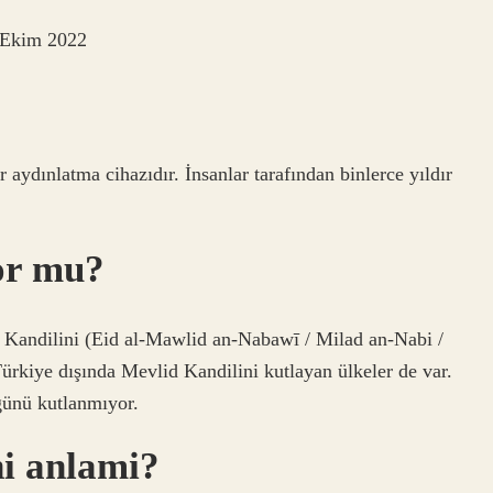
 Ekim 2022
r aydınlatma cihazıdır. İnsanlar tarafından binlerce yıldır
or mu?
andilini (Eid al-Mawlid an-Nabawī / Milad an-Nabi /
Türkiye dışında Mevlid Kandilini kutlayan ülkeler de var.
ünü kutlanmıyor.
i anlami?