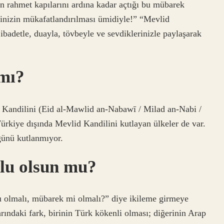
 rahmet kapılarını ardına kadar açtığı bu mübarek
rinizin mükafatlandırılması ümidiyle!” “Mevlid
adetle, duayla, tövbeyle ve sevdiklerinizle paylaşarak
 mı?
andilini (Eid al-Mawlid an-Nabawī / Milad an-Nabi /
Türkiye dışında Mevlid Kandilini kutlayan ülkeler de var.
ünü kutlanmıyor.
lu olsun mu?
 olmalı, mübarek mi olmalı?” diye ikileme girmeye
arındaki fark, birinin Türk kökenli olması; diğerinin Arap