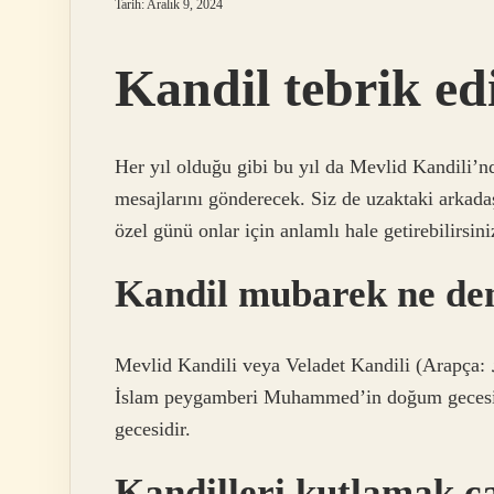
Tarih: Aralık 9, 2024
Kandil tebrik ed
Her yıl olduğu gibi bu yıl da Mevlid Kandili’n
mesajlarını gönderecek. Siz de uzaktaki arkadaş
özel günü onlar için anlamlı hale getirebilirsini
Kandil mubarek ne d
Mevlid Kandili veya Veladet Kandili (Arapça: لیلة مواليد, Mevlid [مولد], Mevlid en-Nebi [مولد النبي]),
İslam peygamberi Muhammed’in doğum gecesi v
gecesidir.
Kandilleri kutlamak c