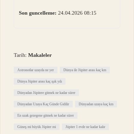
Son guncelleme:
24.04.2026 08:15
Tarih:
Makaleler
Astronotlar uzayda ne yer
Dünya ile Jüpiter arası kaç km
Dünya Jüpiter arası kaç ışık yılı
Dünyadan Jüpitere gitmek ne kadar sürer
Dünyadan Uzaya Kaç Günde Gidilir
Dünyadan uzaya kaç km
En uzak gezegene gitmek ne kadar sürer
Güneş mi büyük Jüpiter mi
Jüpiter 1 evde ne kadar kalır