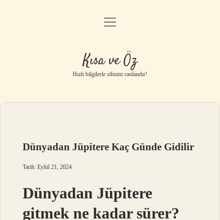
menüyü
Anasayfa
aç
Gizlilik Politikası
Kısa ve Öz
Yasal Uyarı
Hızlı bilgilerle zihnini canlandır!
Hakkımızda
Dünyadan Jüpitere Kaç Günde Gidilir
Tarih: Eylül 21, 2024
Dünyadan Jüpitere
gitmek ne kadar sürer?