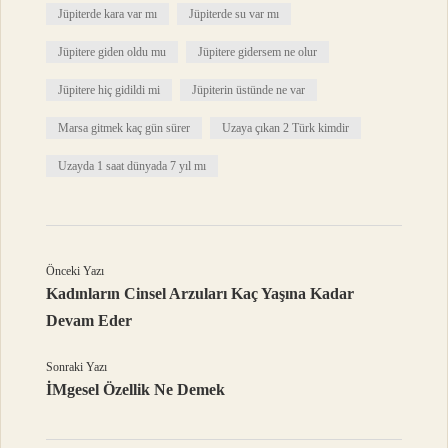
Jüpiterde kara var mı
Jüpiterde su var mı
Jüpitere giden oldu mu
Jüpitere gidersem ne olur
Jüpitere hiç gidildi mi
Jüpiterin üstünde ne var
Marsa gitmek kaç gün sürer
Uzaya çıkan 2 Türk kimdir
Uzayda 1 saat dünyada 7 yıl mı
Önceki Yazı
Kadınların Cinsel Arzuları Kaç Yaşına Kadar
Devam Eder
Sonraki Yazı
İMgesel Özellik Ne Demek