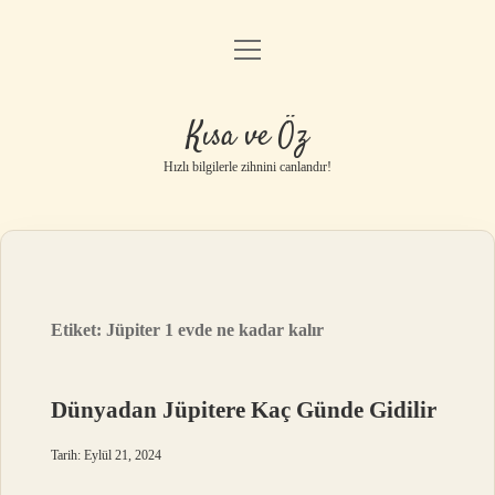
menüyü
Anasayfa
aç
Gizlilik Politikası
Kısa ve Öz
Yasal Uyarı
Hızlı bilgilerle zihnini canlandır!
Hakkımızda
Etiket:
Jüpiter 1 evde ne kadar kalır
Dünyadan Jüpitere Kaç Günde Gidilir
Tarih: Eylül 21, 2024