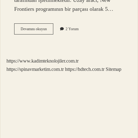
tarafından işletilmektedir. Uzay aracı, New
Frontiers programının bir parçası olarak 5…
Dünyadan
Devamını okuyun
2 Yorum
Jüpitere
Kaç
Günde
Gidilir
https://www.kadimteknolojiler.com.tr
https://spinavmarketim.com.tr
https://hdtech.com.tr
Sitemap