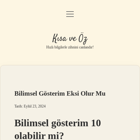
menüyü
Anasayfa
aç
Gizlilik Politikası
Kısa ve Öz
Yasal Uyarı
Hızlı bilgilerle zihnini canlandır!
Hakkımızda
Bilimsel Gösterim Eksi Olur Mu
Tarih: Eylül 23, 2024
Bilimsel gösterim 10
olabilir mi?