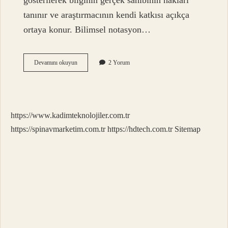
gösterilerek bilginin gerçek sahibinin hakları
tanınır ve araştırmacının kendi katkısı açıkça
ortaya konur. Bilimsel notasyon…
Bilimsel
Devamını okuyun
2 Yorum
Gösterim
Eksi
Olur
Mu
https://www.kadimteknolojiler.com.tr
https://spinavmarketim.com.tr
https://hdtech.com.tr
Sitemap