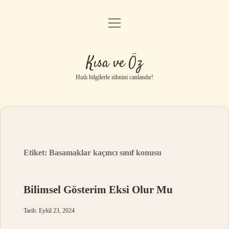
menüyü
Anasayfa
aç
Gizlilik Politikası
Kısa ve Öz
Yasal Uyarı
Hızlı bilgilerle zihnini canlandır!
Hakkımızda
Etiket:
Basamaklar kaçıncı sınıf konusu
Bilimsel Gösterim Eksi Olur Mu
Tarih: Eylül 23, 2024