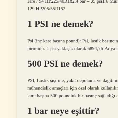
Fire / 94 HP225/40R182,4 bar – 35 psi1.6 Mult
129 HP205/55R162.
1 PSI ne demek?
Psi (inç kare başına pound): Psi, lastik basıncı
birimidir. 1 psi yaklaşık olarak 6894,76 Pa’ya eş
500 PSI ne demek?
PSI; Lastik şişirme, yakıt depolama ve dağıtımı
mühendislik amaçları için özel olarak kullanılı
kare başına 500 poundluk bir basınç sağladığı a
1 bar neye eşittir?