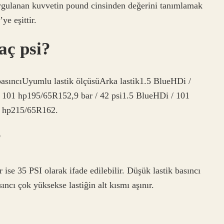
a uygulanan kuvvetin pound cinsinden değerini tanımlamak
ye eşittir.
kaç psi?
asıncıUyumlu lastik ölçüsüArka lastik1.5 BlueHDi /
 101 hp195/65R152,9 bar / 42 psi1.5 BlueHDi / 101
1 hp215/65R162.
?
r ise 35 PSI olarak ifade edilebilir. Düşük lastik basıncı
ıncı çok yüksekse lastiğin alt kısmı aşınır.