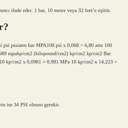
ıncı ifade eder. 1 bar, 10 metre veya 32 feet’e eşittir.
ır?
psi psi pssiatm bar MPA100 psi x 0,068 = 6,80 atm 100
 0,689 mpakp/cm2 (kilopound/cm2) kp/cm2 kp/cm2 Bar
 10 kp/cm2 x 0,0981 = 0,981 MPa 10 kp/cm2 x 14,223 =
rin ise 34 PSI olması gerekir.