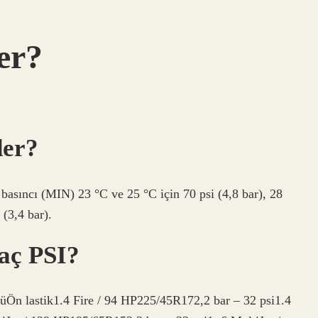
er?
der?
basıncı (MIN) 23 °C ve 25 °C için 70 psi (4,8 bar), 28
 (3,4 bar).
kaç PSI?
üÖn lastik1.4 Fire / 94 HP225/45R172,2 bar – 32 psi1.4