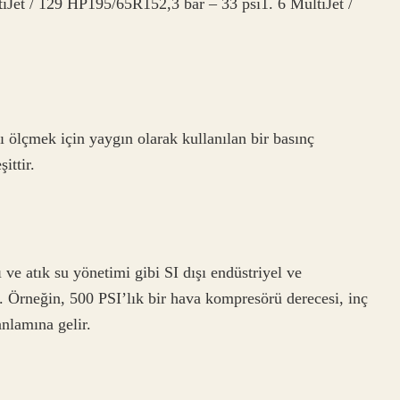
iJet / 129 HP195/65R152,3 bar – 33 psi1. 6 MultiJet /
nı ölçmek için yaygın olarak kullanılan bir basınç
ittir.
 ve atık su yönetimi gibi SI dışı endüstriyel ve
r. Örneğin, 500 PSI’lık bir hava kompresörü derecesi, inç
nlamına gelir.