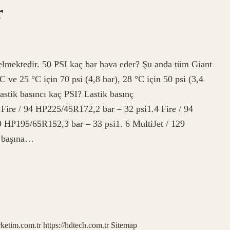
r
gelmektedir. 50 PSI kaç bar hava eder? Şu anda tüm Giant
 ve 25 °C için 70 psi (4,8 bar), 28 °C için 50 psi (3,4
 lastik basıncı kaç PSI? Lastik basınç
Fire / 94 HP225/45R172,2 bar – 32 psi1.4 Fire / 94
9 HP195/65R152,3 bar – 33 psi1. 6 MultiJet / 129
e başına…
rketim.com.tr
https://hdtech.com.tr
Sitemap