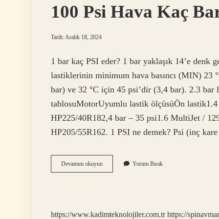
100 Psi Hava Kaç Ba
Tarih: Aralık 18, 2024
1 bar kaç PSI eder? 1 bar yaklaşık 14’e denk 
lastiklerinin minimum hava basıncı (MIN) 23 °C
bar) ve 32 °C için 45 psi’dir (3,4 bar). 2.3 bar
tablosuMotorUyumlu lastik ölçüsüÖn lastik1.4 
HP225/40R182,4 bar – 35 psi1.6 MultiJet / 12
HP205/55R162. 1 PSI ne demek? Psi (inç kar
100
Devamını okuyun
Yorum Bırak
Psi
Hava
Kaç
Bar
https://www.kadimteknolojiler.com.tr
https://spinavma