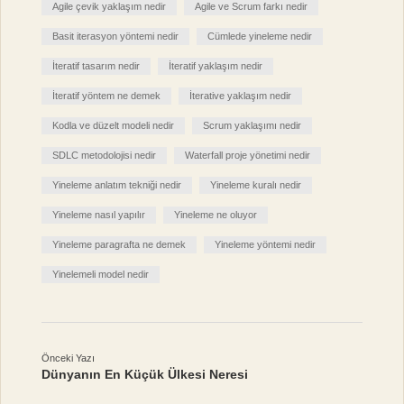
Agile çevik yaklaşım nedir
Agile ve Scrum farkı nedir
Basit iterasyon yöntemi nedir
Cümlede yineleme nedir
İteratif tasarım nedir
İteratif yaklaşım nedir
İteratif yöntem ne demek
İterative yaklaşım nedir
Kodla ve düzelt modeli nedir
Scrum yaklaşımı nedir
SDLC metodolojisi nedir
Waterfall proje yönetimi nedir
Yineleme anlatım tekniği nedir
Yineleme kuralı nedir
Yineleme nasıl yapılır
Yineleme ne oluyor
Yineleme paragrafta ne demek
Yineleme yöntemi nedir
Yinelemeli model nedir
Önceki Yazı
Dünyanın En Küçük Ülkesi Neresi