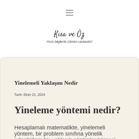
menüyü
Anasayfa
aç
Gizlilik Politikası
Kısa ve Öz
Yasal Uyarı
Hızlı bilgilerle zihnini canlandır!
Hakkımızda
Yinelemeli Yaklaşım Nedir
Tarih: Ekim 21, 2024
Yineleme yöntemi nedir?
Hesaplamalı matematikte, yinelemeli
yöntem, bir problem sınıfına yönelik