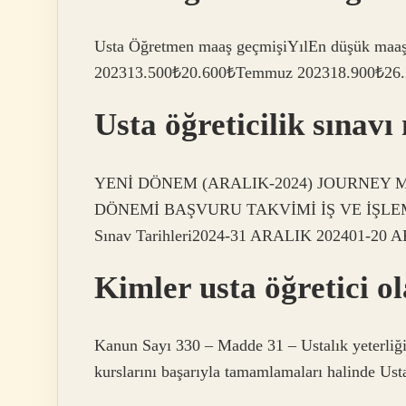
Usta Öğretmen maaş geçmişiYılEn düşük ma
202313.500₺20.600₺Temmuz 202318.900₺26.
Usta öğreticilik sınav
YENİ DÖNEM (ARALIK-2024) JOURNEY M
DÖNEMİ BAŞVURU TAKVİMİ İŞ VE İŞLE
Sınav Tarihleri2024-31 ARALIK 202401-20
Kimler usta öğretici ol
Kanun Sayı 330 – Madde 31 – Ustalık yeterliğin
kurslarını başarıyla tamamlamaları halinde Usta