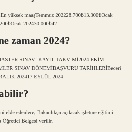
aşEn yüksek maaşTemmuz 202228.700₺13.300₺Ocak
200₺Ocak 202430.000₺42.
ı ne zaman 2024?
ASTER SINAVI KAYIT TAKVİMİ2024 EKİM
MLER SINAV DÖNEMİBAŞVURU TARİHLERİBeceri
 ARALIK 202417 EYLÜL 2024
abilir?
i elde edenlere, Bakanlıkça açılacak işletme eğitimi
 Öğretici Belgesi verilir.