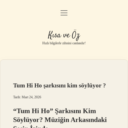
menüyü
Anasayfa
aç
Gizlilik Politikası
Kısa ve Öz
Yasal Uyarı
Hızlı bilgilerle zihnini canlandır!
Hakkımızda
Tum Hi Ho şarkısını kim söylüyor ?
Tarih: Mart 24, 2026
“Tum Hi Ho” Şarkısını Kim
Söylüyor? Müziğin Arkasındaki