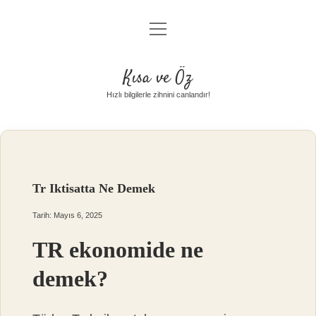
menüyü
Anasayfa
aç
Gizlilik Politikası
Kısa ve Öz
Yasal Uyarı
Hızlı bilgilerle zihnini canlandır!
Hakkımızda
Tr Iktisatta Ne Demek
Tarih: Mayıs 6, 2025
TR ekonomide ne
demek?