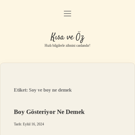
menüyü
Anasayfa
aç
Gizlilik Politikası
Kısa ve Öz
Yasal Uyarı
Hızlı bilgilerle zihnini canlandır!
Hakkımızda
Etiket:
Soy ve boy ne demek
Boy Gösteriyor Ne Demek
Tarih: Eylül 16, 2024