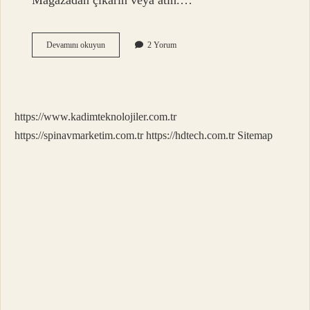
Mağazadan çıkarın veya atın.…
Boy
Devamını okuyun
2 Yorum
Gösteriyor
Ne
Demek
https://www.kadimteknolojiler.com.tr
https://spinavmarketim.com.tr
https://hdtech.com.tr
Sitemap