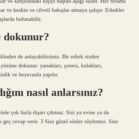
 ve karşısındaki kişiyi baştan aşağı süzer. Her fırsatta
sar ve keskin ve cilveli bakışlar atmaya çalışır. Erkekler
şlarda bulunabilir.
e dokunur?
linden de anlayabilirsiniz. Bir erkek sizden
yüzüne dokunur: yanakları, çenesi, kulakları,
nlik ve heyecanla yapılır.
dığını nasıl anlarsınız?
zinle çok fazla dışarı çıkmaz. Sizi ya evine ya da
 geç cevap verir. 3 Size güzel sözler söylemez. Size