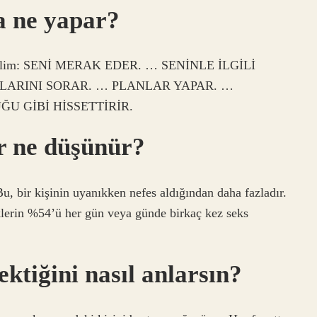
sa ne yapar?
ahsedelim: SENİ MERAK EDER. … SENİNLE İLGİLİ
LARINI SORAR. … PLANLAR YAPAR. …
ĞU GİBİ HİSSETTİRİR.
ir ne düşünür?
 bir kişinin uyanıkken nefes aldığından daha fazladır.
klerin %54’ü her gün veya günde birkaç kez seks
ektiğini nasıl anlarsın?