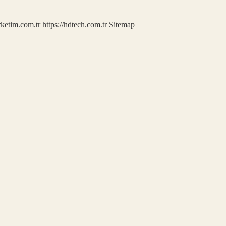
rketim.com.tr
https://hdtech.com.tr
Sitemap