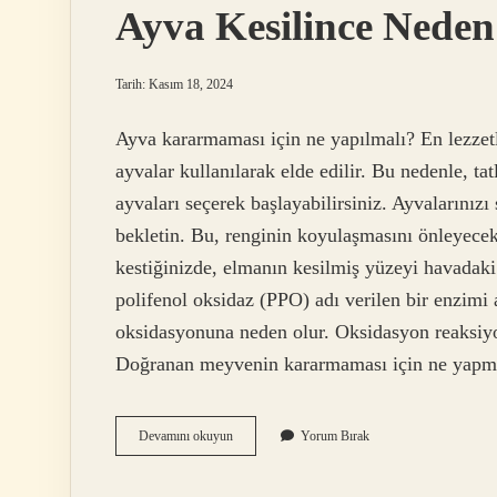
Ayva Kesilince Neden
Tarih: Kasım 18, 2024
Ayva kararmaması için ne yapılmalı? En lezzetli 
ayvalar kullanılarak elde edilir. Bu nedenle, t
ayvaları seçerek başlayabilirsiniz. Ayvalarınız
bekletin. Bu, renginin koyulaşmasını önleyecek
kestiğinizde, elmanın kesilmiş yüzeyi havadak
polifenol oksidaz (PPO) adı verilen bir enzimi 
oksidasyonuna neden olur. Oksidasyon reaksiyon
Doğranan meyvenin kararmaması için ne yapma
Ayva
Devamını okuyun
Yorum Bırak
Kesilince
Neden
Kararır