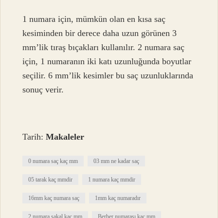
1 numara için, mümkün olan en kısa saç
kesiminden bir derece daha uzun görünen 3
mm’lik tıraş bıçakları kullanılır. 2 numara saç
için, 1 numaranın iki katı uzunluğunda boyutlar
seçilir. 6 mm’lik kesimler bu saç uzunluklarında
sonuç verir.
Tarih:
Makaleler
0 numara saç kaç mm
03 mm ne kadar saç
05 tarak kaç mmdir
1 numara kaç mmdir
16mm kaç numara saç
1mm kaç numaradır
2 numara sakal kaç mm
Berber numarası kaç mm