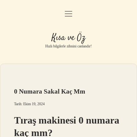
menüyü
Anasayfa
aç
Gizlilik Politikası
Kısa ve Öz
Yasal Uyarı
Hızlı bilgilerle zihnini canlandır!
Hakkımızda
0 Numara Sakal Kaç Mm
Tarih: Ekim 19, 2024
Tıraş makinesi 0 numara
kaç mm?