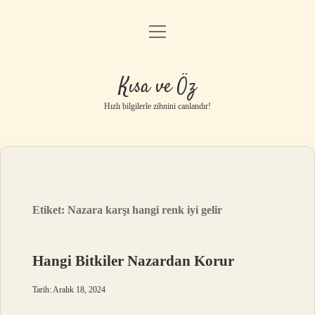
menüyü
Anasayfa
aç
Gizlilik Politikası
Kısa ve Öz
Yasal Uyarı
Hızlı bilgilerle zihnini canlandır!
Hakkımızda
Etiket:
Nazara karşı hangi renk iyi gelir
Hangi Bitkiler Nazardan Korur
Tarih: Aralık 18, 2024