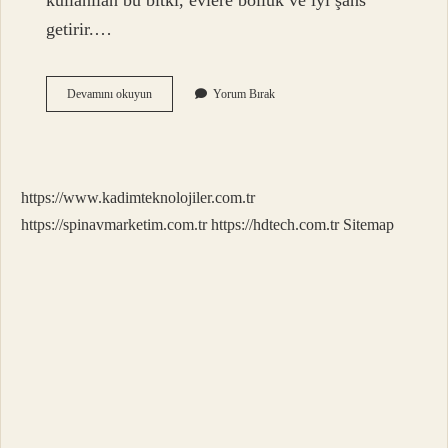
kullanılan bu bitki, evlere bolluk ve iyi şans
getirir.…
Hangi
Devamını okuyun
Yorum Bırak
Bitkiler
Nazardan
Korur
https://www.kadimteknolojiler.com.tr
https://spinavmarketim.com.tr
https://hdtech.com.tr
Sitemap