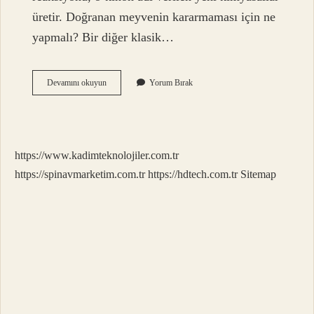
üretir. Doğranan meyvenin kararmaması için ne
yapmalı? Bir diğer klasik…
Ayva
Devamını okuyun
Yorum Bırak
Kesilince
Neden
Kararır
https://www.kadimteknolojiler.com.tr
https://spinavmarketim.com.tr
https://hdtech.com.tr
Sitemap