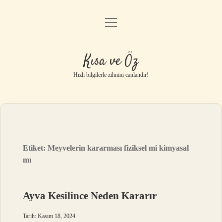
menüyü
Anasayfa
aç
Gizlilik Politikası
Kısa ve Öz
Yasal Uyarı
Hızlı bilgilerle zihnini canlandır!
Hakkımızda
Etiket:
Meyvelerin kararması fiziksel mi kimyasal
mı
Ayva Kesilince Neden Kararır
Tarih: Kasım 18, 2024