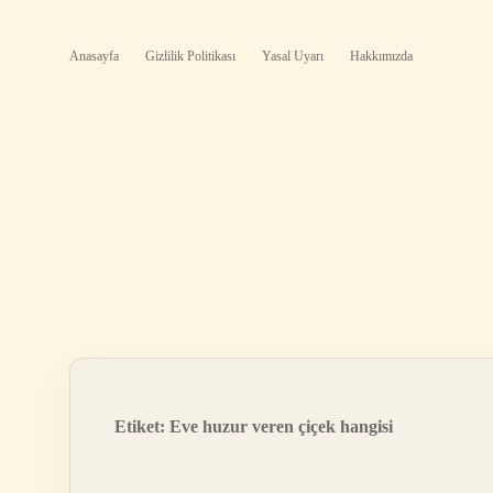
Anasayfa
Gizlilik Politikası
Yasal Uyarı
Hakkımızda
Etiket:
Eve huzur veren çiçek hangisi