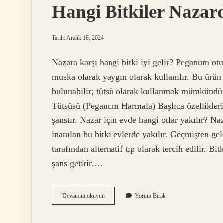
Hangi Bitkiler Naza
Tarih: Aralık 18, 2024
Nazara karşı hangi bitki iyi gelir? Peganum otu,
muska olarak yaygın olarak kullanılır. Bu ürün
bulunabilir; tütsü olarak kullanmak mümkündü
Tütsüsü (Peganum Harmala) Başlıca özellikleri 
şanstır. Nazar için evde hangi otlar yakılır? N
inanılan bu bitki evlerde yakılır. Geçmişten ge
tarafından alternatif tıp olarak tercih edilir. Bi
şans getirir.…
Hangi
Devamını okuyun
Yorum Bırak
Bitkiler
Nazardan
Korur