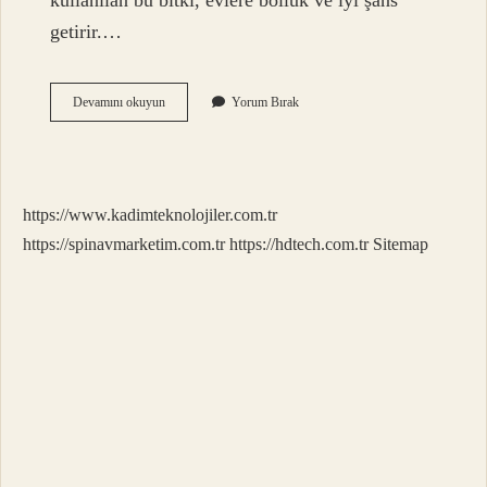
kullanılan bu bitki, evlere bolluk ve iyi şans
getirir.…
Hangi
Devamını okuyun
Yorum Bırak
Bitkiler
Nazardan
Korur
https://www.kadimteknolojiler.com.tr
https://spinavmarketim.com.tr
https://hdtech.com.tr
Sitemap