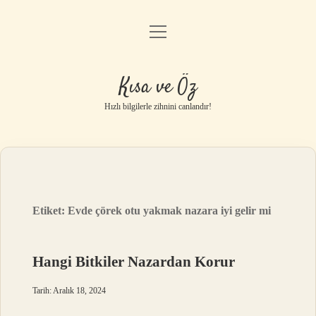
menüyü
Anasayfa
aç
Gizlilik Politikası
Kısa ve Öz
Yasal Uyarı
Hızlı bilgilerle zihnini canlandır!
Hakkımızda
Etiket:
Evde çörek otu yakmak nazara iyi gelir mi
Hangi Bitkiler Nazardan Korur
Tarih: Aralık 18, 2024