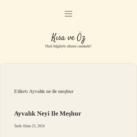
menüyü
Anasayfa
aç
Gizlilik Politikası
Kısa ve Öz
Yasal Uyarı
Hızlı bilgilerle zihnini canlandır!
Hakkımızda
Etiket:
Ayvalık ne ile meşhur
Ayvalık Neyi Ile Meşhur
Tarih: Ekim 23, 2024