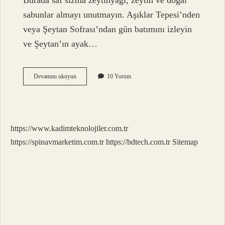
Burada saf sızma zeytinyağı, zeytin ve doğal
sabunlar almayı unutmayın. Aşıklar Tepesi’nden
veya Şeytan Sofrası’ndan gün batımını izleyin
ve Şeytan’ın ayak…
Ayvalık
Devamını okuyun
10 Yorum
Neyi
Ile
Meşhur
https://www.kadimteknolojiler.com.tr
https://spinavmarketim.com.tr
https://hdtech.com.tr
Sitemap