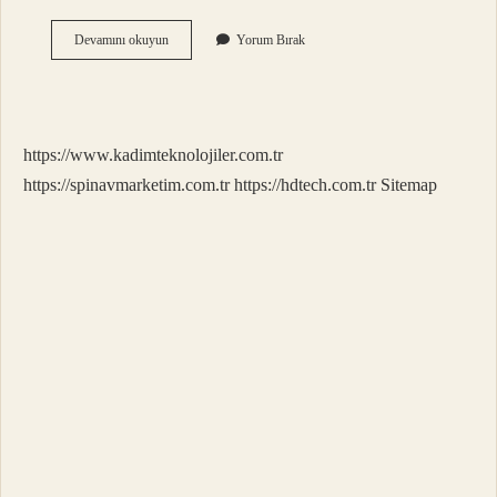
600
Devamını okuyun
Yorum Bırak
Km
Kaç
Lt
Benzin
Yakar
https://www.kadimteknolojiler.com.tr
https://spinavmarketim.com.tr
https://hdtech.com.tr
Sitemap