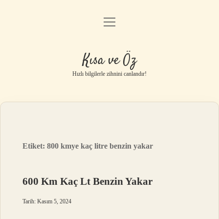
menüyü
Anasayfa
aç
Gizlilik Politikası
Kısa ve Öz
Yasal Uyarı
Hızlı bilgilerle zihnini canlandır!
Hakkımızda
Etiket:
800 kmye kaç litre benzin yakar
600 Km Kaç Lt Benzin Yakar
Tarih: Kasım 5, 2024