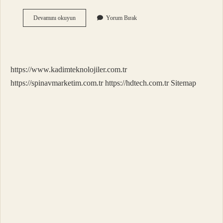
600
Devamını okuyun
Yorum Bırak
Km
Kaç
Lt
Benzin
Yakar
https://www.kadimteknolojiler.com.tr
https://spinavmarketim.com.tr
https://hdtech.com.tr
Sitemap