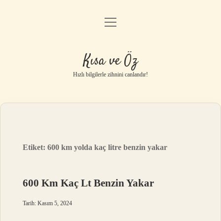
menüyü
Anasayfa
aç
Gizlilik Politikası
Kısa ve Öz
Yasal Uyarı
Hızlı bilgilerle zihnini canlandır!
Hakkımızda
Etiket:
600 km yolda kaç litre benzin yakar
600 Km Kaç Lt Benzin Yakar
Tarih: Kasım 5, 2024