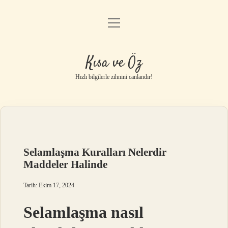
menüyü
Anasayfa
aç
Gizlilik Politikası
Kısa ve Öz
Yasal Uyarı
Hızlı bilgilerle zihnini canlandır!
Hakkımızda
Selamlaşma Kuralları Nelerdir
Maddeler Halinde
Tarih: Ekim 17, 2024
Selamlaşma nasıl