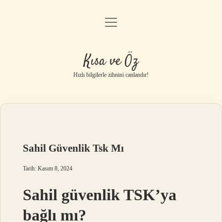
menüyü
Anasayfa
aç
Gizlilik Politikası
Kısa ve Öz
Yasal Uyarı
Hızlı bilgilerle zihnini canlandır!
Hakkımızda
Sahil Güvenlik Tsk Mı
Tarih: Kasım 8, 2024
Sahil güvenlik TSK’ya
bağlı mı?