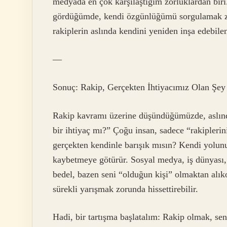
medyada en çok karşılaştığım zorluklardan biri
gördüğümde, kendi özgünlüğümü sorgulamak zo
rakiplerin aslında kendini yeniden inşa edebil
—
Sonuç: Rakip, Gerçekten İhtiyacımız Olan Şey
Rakip kavramı üzerine düşündüğümüzde, aslınd
bir ihtiyaç mı?” Çoğu insan, sadece “rakiplerin
gerçekten kendinle barışık mısın? Kendi yolunu
kaybetmeye götürür. Sosyal medya, iş dünyası,
bedel, bazen seni “olduğun kişi” olmaktan alıko
sürekli yarışmak zorunda hissettirebilir.
Hadi, bir tartışma başlatalım: Rakip olmak, se