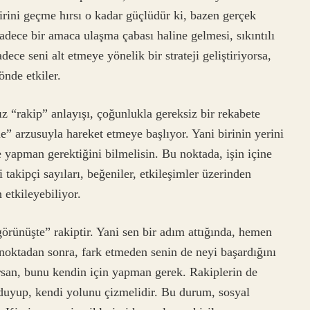
irini geçme hırsı o kadar güçlüdür ki, bazen gerçek
adece bir amaca ulaşma çabası haline gelmesi, sıkıntılı
ece seni alt etmeye yönelik bir strateji geliştiriyorsa,
nde etkiler.
ız “rakip” anlayışı, çoğunlukla gereksiz bir rekabete
e” arzusuyla hareket etmeye başlıyor. Yani birinin yerini
 yapman gerektiğini bilmelisin. Bu noktada, işin içine
 takipçi sayıları, beğeniler, etkileşimler üzerinden
 etkileyebiliyor.
görünüşte” rakiptir. Yani sen bir adım attığında, hemen
r noktadan sonra, fark etmeden senin de neyi başardığını
rsan, bunu kendin için yapman gerek. Rakiplerin de
ı duyup, kendi yolunu çizmelidir. Bu durum, sosyal