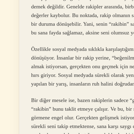
demek değildir. Genelde rakipler arasında, birb
değerler kaybolur. Bu noktada, rakip olmanın s
bir duruma dönüşebilir. Yani, senin “rakibin” sad
bu sana fayda sağlamaz, aksine seni olumsuz yö
Özellikle sosyal medyada sıklıkla karşılaştığım
dönüşüyor. İnsanlar bir rakip yerine, “beğenilm
almak istiyorsan, gerçekten onu geçmek için ne
hırs giriyor. Sosyal medyada sürekli olarak yeni
yapılan bir yarış, insanların ruh halini doğrudan
Bir diğer mesele ise, bazen rakiplerin sadece “
“rakibin” bunu taklit etmeye çalışır. Ve bu, bi
görmene engel olur. Gerçekten gelişmek istiyo
sürekli seni takip etmektense, sana karşı sayg