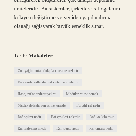
üniteleridir. Bu sistemler, şirketlere raf öğelerini
kolayca değiştirme ve yeniden yapılandırma
olanağı sağlayarak büyük esneklik sunar.
Tarih:
Makaleler
Çok yağlı mutfak dolapları nasıl temizlenir
Depolarda kullanılan raf sistemleri nelerdir
Hangi raflar endüstriyel raf
Modüler raf ne demek
Mutfak dolapları en iyi ne temizler
Portatif raf nedir
Raf açılımı nedir
Raf çeşitleri nelerdir
Raf kaç kilo taşır
Raf malzemesi nedir
Raf tutucu nedir
Raf ünitesi nedir