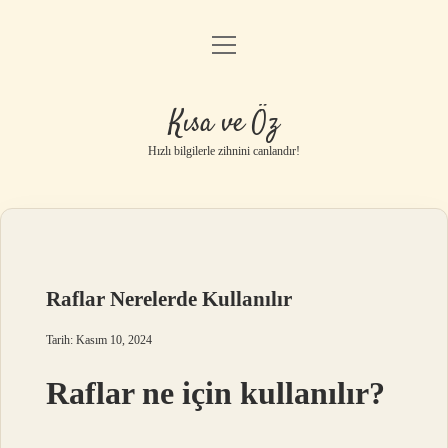
menüyü
Anasayfa
aç
Gizlilik Politikası
Kısa ve Öz
Yasal Uyarı
Hızlı bilgilerle zihnini canlandır!
Hakkımızda
Raflar Nerelerde Kullanılır
Tarih: Kasım 10, 2024
Raflar ne için kullanılır?