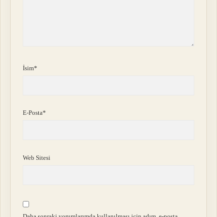
İsim*
E-Posta*
Web Sitesi
Daha sonraki yorumlarımda kullanılması için adım, e-posta