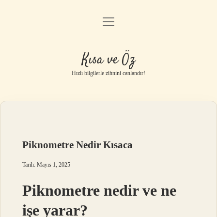
menüyü
Anasayfa
aç
Gizlilik Politikası
Kısa ve Öz
Yasal Uyarı
Hızlı bilgilerle zihnini canlandır!
Hakkımızda
Piknometre Nedir Kısaca
Tarih: Mayıs 1, 2025
Piknometre nedir ve ne
işe yarar?