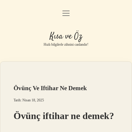
menüyü
Anasayfa
aç
Gizlilik Politikası
Kısa ve Öz
Yasal Uyarı
Hızlı bilgilerle zihnini canlandır!
Hakkımızda
Övünç Ve Iftihar Ne Demek
Tarih: Nisan 18, 2025
Övünç iftihar ne demek?