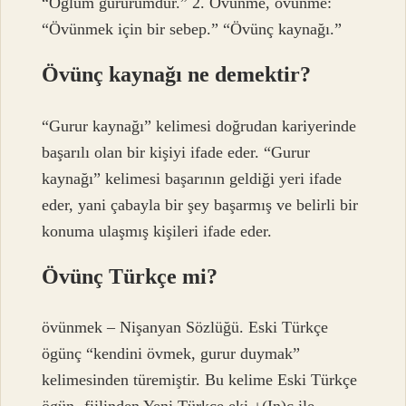
“Oğlum gururumdur.” 2. Övünme, övünme:
“Övünmek için bir sebep.” “Övünç kaynağı.”
Övünç kaynağı ne demektir?
“Gurur kaynağı” kelimesi doğrudan kariyerinde
başarılı olan bir kişiyi ifade eder. “Gurur
kaynağı” kelimesi başarının geldiği yeri ifade
eder, yani çabayla bir şey başarmış ve belirli bir
konuma ulaşmış kişileri ifade eder.
Övünç Türkçe mi?
övünmek – Nişanyan Sözlüğü. Eski Türkçe
ögünç “kendini övmek, gurur duymak”
kelimesinden türemiştir. Bu kelime Eski Türkçe
ögün- fiilinden Yeni Türkçe eki +(In)ç ile