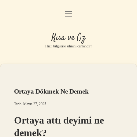
menüyü
Anasayfa
aç
Gizlilik Politikası
Kısa ve Öz
Yasal Uyarı
Hızlı bilgilerle zihnini canlandır!
Hakkımızda
Ortaya Dökmek Ne Demek
Tarih: Mayıs 27, 2025
Ortaya attı deyimi ne
demek?