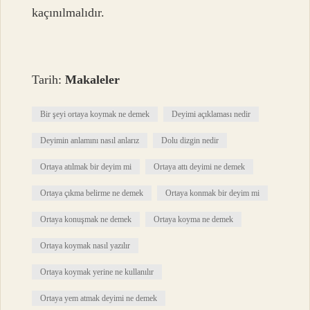
kaçınılmalıdır.
Tarih:
Makaleler
Bir şeyi ortaya koymak ne demek
Deyimi açıklaması nedir
Deyimin anlamını nasıl anlarız
Dolu dizgin nedir
Ortaya atılmak bir deyim mi
Ortaya attı deyimi ne demek
Ortaya çıkma belirme ne demek
Ortaya konmak bir deyim mi
Ortaya konuşmak ne demek
Ortaya koyma ne demek
Ortaya koymak nasıl yazılır
Ortaya koymak yerine ne kullanılır
Ortaya yem atmak deyimi ne demek