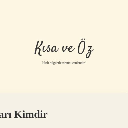
Kısa ve Öz
Hızlı bilgilerle zihnini canlandır!
ları Kimdir