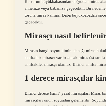
Bir torun büyükbabasından doğrudan miras ala
annenize veya babanıza geçecektir. Bu nedenl
toruna miras kalmaz. Baba büyükbabadan önce
geçecektir.
Mirasçı nasıl belirleni
Mirasın hangi payını kimin alacağı miras hukuku
sınıfta bir mirasçı vardır ancak miras üst sınıfa
sınıftakiler mirasçı olamaz. Birinci sınıfta miras
1 derece mirasçılar ki
Birinci derece (sınıf) yasal mirasçıları Miras b
mirasçıları onun soyundan gelenlerdir. Soyunda