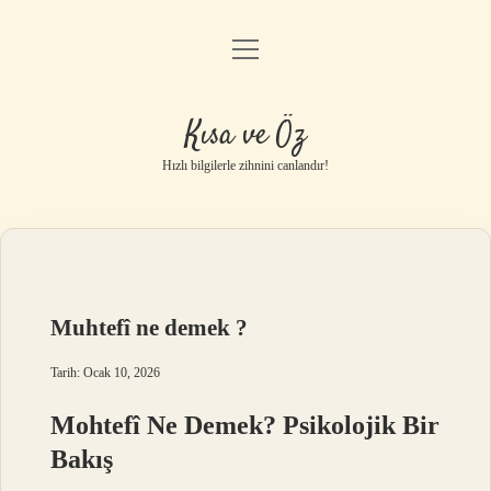
menüyü
Anasayfa
aç
Gizlilik Politikası
Kısa ve Öz
Yasal Uyarı
Hızlı bilgilerle zihnini canlandır!
Hakkımızda
Muhtefî ne demek ?
Tarih: Ocak 10, 2026
Mohtefî Ne Demek? Psikolojik Bir
Bakış