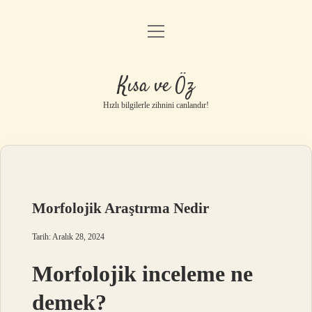
menüyü
Anasayfa
aç
Gizlilik Politikası
Kısa ve Öz
Yasal Uyarı
Hızlı bilgilerle zihnini canlandır!
Hakkımızda
Morfolojik Araştırma Nedir
Tarih: Aralık 28, 2024
Morfolojik inceleme ne
demek?