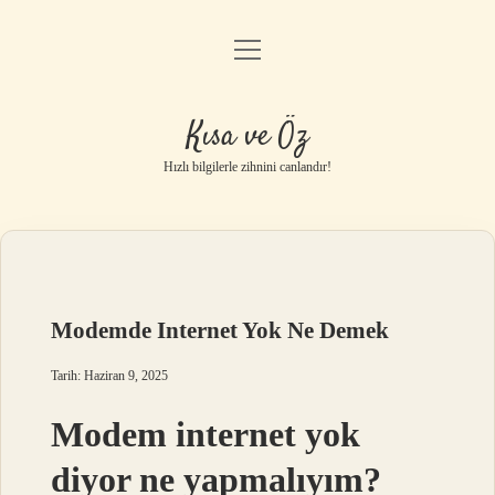
menüyü
Anasayfa
aç
Gizlilik Politikası
Kısa ve Öz
Yasal Uyarı
Hızlı bilgilerle zihnini canlandır!
Hakkımızda
Modemde Internet Yok Ne Demek
Tarih: Haziran 9, 2025
Modem internet yok
diyor ne yapmalıyım?