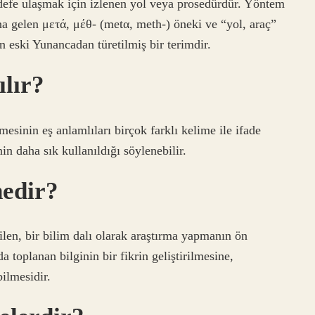
defe ulaşmak için izlenen yol veya prosedürdür. Yöntem
na gelen μετά, μέθ- (metα, meth-) öneki ve “yol, araç”
 eski Yunancadan türetilmiş bir terimdir.
ılır?
sinin eş anlamlıları birçok farklı kelime ile ifade
n daha sık kullanıldığı söylenebilir.
nedir?
len, bir bilim dalı olarak araştırma yapmanın ön
 toplanan bilginin bir fikrin geliştirilmesine,
bilmesidir.