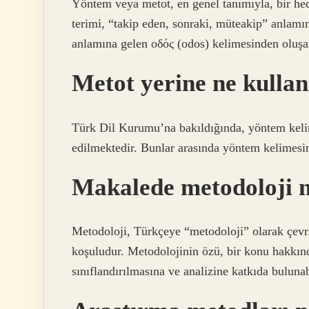
Yöntem veya metot, en genel tanımıyla, bir he
terimi, “takip eden, sonraki, müteakip” anlamı
anlamına gelen οδός (odos) kelimesinden oluşan
Metot yerine ne kullan
Türk Dil Kurumu’na bakıldığında, yöntem kelime
edilmektedir. Bunlar arasında yöntem kelimesini
Makalede metodoloji 
Metodoloji, Türkçeye “metodoloji” olarak çevri
koşuludur. Metodolojinin özü, bir konu hakkında
sınıflandırılmasına ve analizine katkıda buluna