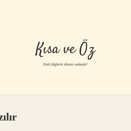
Kısa ve Öz
Hızlı bilgilerle zihnini canlandır!
ılır