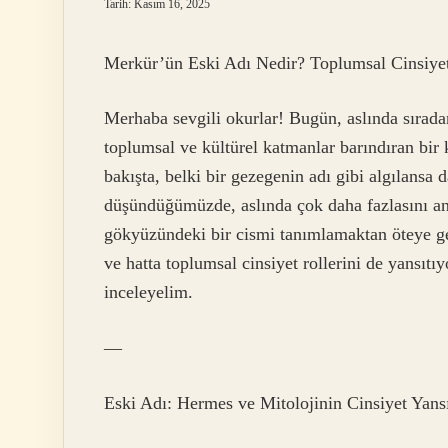
Tarih: Kasım 16, 2025
Merkür’ün Eski Adı Nedir? Toplumsal Cinsiyet 
Merhaba sevgili okurlar! Bugün, aslında sırada
toplumsal ve kültürel katmanlar barındıran bir
bakışta, belki bir gezegenin adı gibi algılansa d
düşündüğümüzde, aslında çok daha fazlasını an
gökyüzündeki bir cismi tanımlamaktan öteye geçi
ve hatta toplumsal cinsiyet rollerini de yansıtı
inceleyelim.
—
Eski Adı: Hermes ve Mitolojinin Cinsiyet Yans