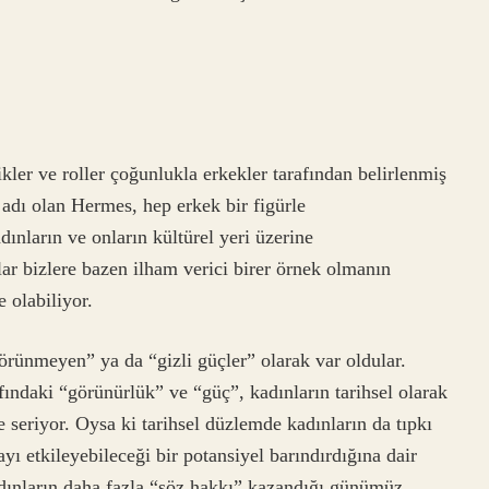
likler ve roller çoğunlukla erkekler tarafından belirlenmiş
 adı olan Hermes, hep erkek bir figürle
dınların ve onların kültürel yeri üzerine
ar bizlere bazen ilham verici birer örnek olmanın
e olabiliyor.
örünmeyen” ya da “gizli güçler” olarak var oldular.
fındaki “görünürlük” ve “güç”, kadınların tarihsel olarak
e seriyor. Oysa ki tarihsel düzlemde kadınların da tıpkı
ayı etkileyebileceği bir potansiyel barındırdığına dair
dınların daha fazla “söz hakkı” kazandığı günümüz