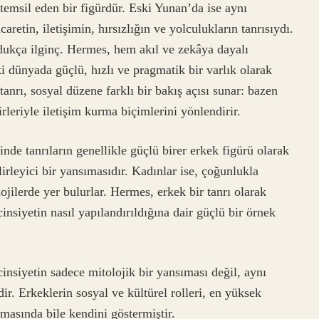
 temsil eden bir figürdür. Eski Yunan’da ise aynı
retin, iletişimin, hırsızlığın ve yolculukların tanrısıydı.
ldukça ilginç. Hermes, hem akıl ve zekâya dayalı
i dünyada güçlü, hızlı ve pragmatik bir varlık olarak
anrı, sosyal düzene farklı bir bakış açısı sunar: bazen
irleriyle iletişim kurma biçimlerini yönlendirir.
nde tanrıların genellikle güçlü birer erkek figürü olarak
lirleyici bir yansımasıdır. Kadınlar ise, çoğunlukla
ojilerde yer bulurlar. Hermes, erkek bir tanrı olarak
 cinsiyetin nasıl yapılandırıldığına dair güçlü bir örnek
cinsiyetin sadece mitolojik bir yansıması değil, aynı
r. Erkeklerin sosyal ve kültürel rolleri, en yüksek
ılmasında bile kendini göstermiştir.