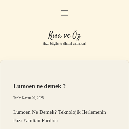
menüyü
Anasayfa
aç
Gizlilik Politikası
Kısa ve Öz
Yasal Uyarı
Hızlı bilgilerle zihnini canlandır!
Hakkımızda
Lumoen ne demek ?
Tarih: Kasım 29, 2025
Lumoen Ne Demek? Teknolojik İlerlemenin
Bizi Yanıltan Parıltısı