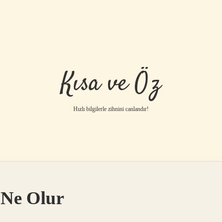
Kısa ve Öz
Hızlı bilgilerle zihnini canlandır!
 Ne Olur